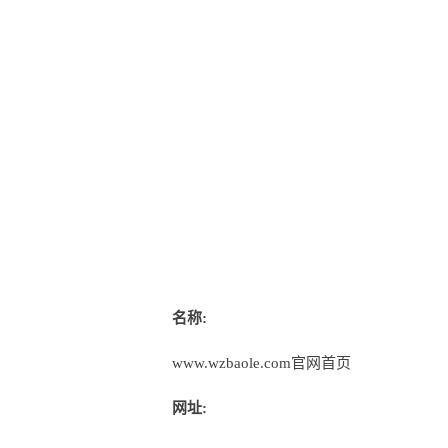
名称:
www.wzbaole.com官网首页
网址: